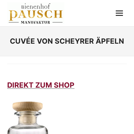
Zum
BIENENHOF
Inhalt
Menü
springen
PAUSCH
Destillerie
–
Imkerei
CUVÉE VON SCHEYRER ÄPFELN
–
Essigmanufaktur
DIREKT ZUM SHOP