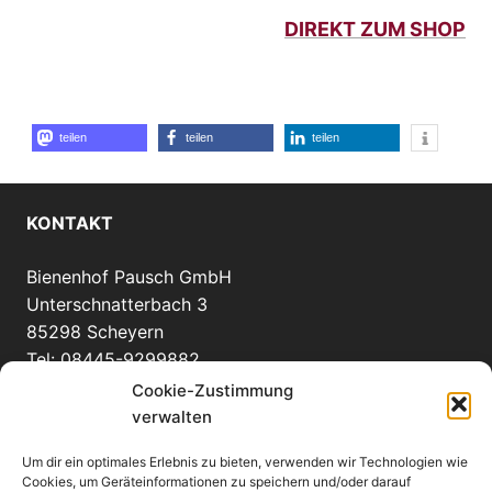
DIREKT ZUM SHOP
teilen
teilen
teilen
KONTAKT
Bienenhof Pausch GmbH
Unterschnatterbach 3
85298 Scheyern
Tel: 08445-9299882
info(at)bienenhof-pausch.de
Cookie-Zustimmung
verwalten
Um dir ein optimales Erlebnis zu bieten, verwenden wir Technologien wie
WEITERE INFORMATIONEN
Cookies, um Geräteinformationen zu speichern und/oder darauf