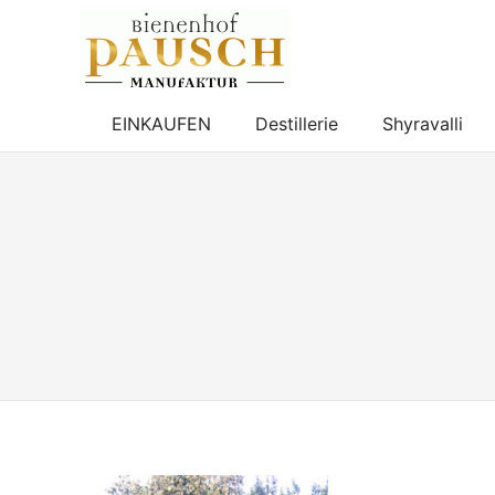
BIENENHOF
PAUSCH
Destillerie
–
EINKAUFEN
Destillerie
Shyravalli
Imkerei
Zum
–
Inhalt
Essigmanufaktur
springen