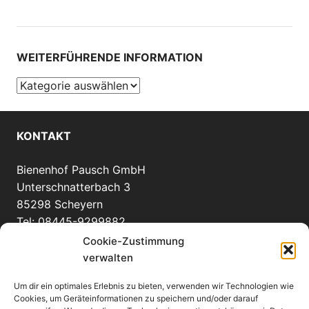
WEITERFÜHRENDE INFORMATION
Weiterführende
Information
KONTAKT
Bienenhof Pausch GmbH
Unterschnatterbach 3
85298 Scheyern
Tel: 08445-9299882
info(at)bienenhof-pausch.de
Cookie-Zustimmung
verwalten
Um dir ein optimales Erlebnis zu bieten, verwenden wir Technologien wie
WEITERE INFORMATIONEN
Cookies, um Geräteinformationen zu speichern und/oder darauf