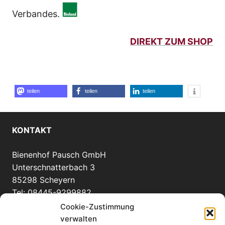
Verbandes.
DIREKT ZUM SHOP
teilen
teilen
teilen
KONTAKT
Bienenhof Pausch GmbH
Unterschnatterbach 3
85298 Scheyern
Tel: 08445-9299882
info(at)bienenhof-pausch.de
Cookie-Zustimmung
verwalten