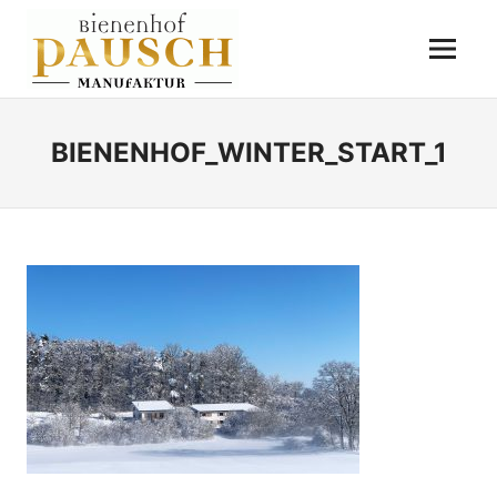
Zum
BIENENHOF
Inhalt
Menü
springen
PAUSCH
Destillerie
–
Imkerei
BIENENHOF_WINTER_START_1
–
Essigmanufaktur