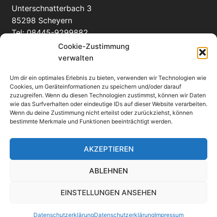
Unterschnatterbach 3
85298 Scheyern
Tel: 08445-9299882
info(at)bienenhof-pausch.de
Cookie-Zustimmung
verwalten
Um dir ein optimales Erlebnis zu bieten, verwenden wir Technologien wie
WEITERE INFORMATIONEN
Cookies, um Geräteinformationen zu speichern und/oder darauf
zuzugreifen. Wenn du diesen Technologien zustimmst, können wir Daten
wie das Surfverhalten oder eindeutige IDs auf dieser Website verarbeiten.
Anfahrt
Wenn du deine Zustimmung nicht erteilst oder zurückziehst, können
eMail an uns
bestimmte Merkmale und Funktionen beeinträchtigt werden.
Links
Impressum
AKZEPTIEREN
Datenschutzerklärung
ABLEHNEN
EINSTELLUNGEN ANSEHEN
© Content Bienenhof Pausch GmbH
Datenschutzerklärung
Datenschutzerklärung
Impressum