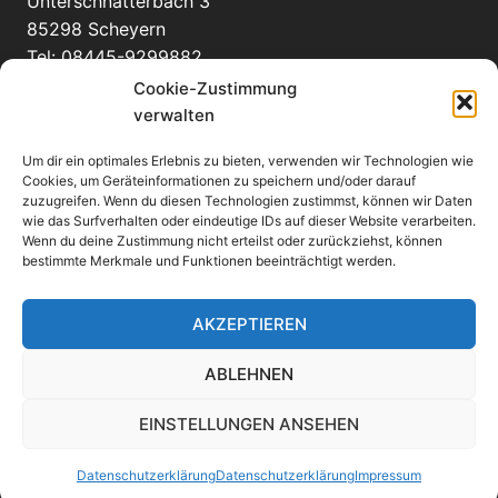
Unterschnatterbach 3
85298 Scheyern
Tel: 08445-9299882
info(at)bienenhof-pausch.de
Cookie-Zustimmung
verwalten
Um dir ein optimales Erlebnis zu bieten, verwenden wir Technologien wie
WEITERE INFORMATIONEN
Cookies, um Geräteinformationen zu speichern und/oder darauf
zuzugreifen. Wenn du diesen Technologien zustimmst, können wir Daten
wie das Surfverhalten oder eindeutige IDs auf dieser Website verarbeiten.
Anfahrt
Wenn du deine Zustimmung nicht erteilst oder zurückziehst, können
eMail an uns
bestimmte Merkmale und Funktionen beeinträchtigt werden.
Links
Impressum
AKZEPTIEREN
Datenschutzerklärung
ABLEHNEN
EINSTELLUNGEN ANSEHEN
© Content Bienenhof Pausch GmbH
Datenschutzerklärung
Datenschutzerklärung
Impressum