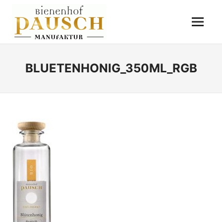
Zum
BIENENHOF
Inhalt
Menü
springen
PAUSCH
Destillerie
–
Imkerei
BLUETENHONIG_350ML_RGB
–
Essigmanufaktur