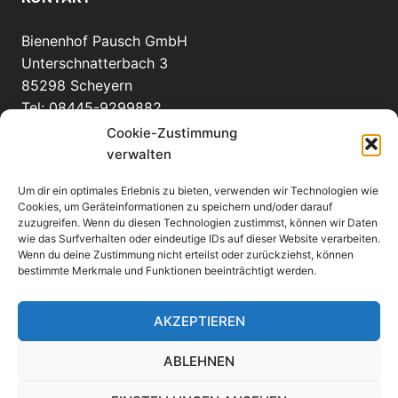
Bienenhof Pausch GmbH
Unterschnatterbach 3
85298 Scheyern
Tel: 08445-9299882
info(at)bienenhof-pausch.de
Cookie-Zustimmung
verwalten
Um dir ein optimales Erlebnis zu bieten, verwenden wir Technologien wie
WEITERE INFORMATIONEN
Cookies, um Geräteinformationen zu speichern und/oder darauf
zuzugreifen. Wenn du diesen Technologien zustimmst, können wir Daten
wie das Surfverhalten oder eindeutige IDs auf dieser Website verarbeiten.
Anfahrt
Wenn du deine Zustimmung nicht erteilst oder zurückziehst, können
eMail an uns
bestimmte Merkmale und Funktionen beeinträchtigt werden.
Links
Impressum
AKZEPTIEREN
Datenschutzerklärung
ABLEHNEN