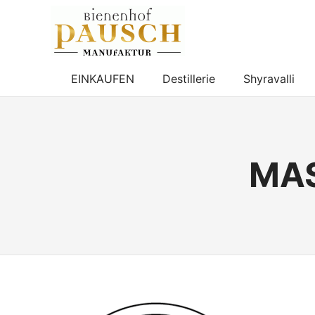
BIENENHOF
PAUSCH
Destillerie
–
EINKAUFEN
Destillerie
Shyravalli
Imkerei
Zum
–
Inhalt
Essigmanufaktur
springen
MAS