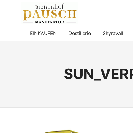
BIENENHOF
PAUSCH
Destillerie
–
EINKAUFEN
Destillerie
Shyravalli
Imkerei
Zum
–
Inhalt
Essigmanufaktur
springen
SUN_VER