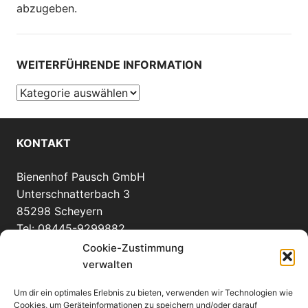
abzugeben.
WEITERFÜHRENDE INFORMATION
Weiterführende
Information
KONTAKT
Bienenhof Pausch GmbH
Unterschnatterbach 3
85298 Scheyern
Tel: 08445-9299882
info(at)bienenhof-pausch.de
Cookie-Zustimmung
verwalten
Um dir ein optimales Erlebnis zu bieten, verwenden wir Technologien wie
WEITERE INFORMATIONEN
Cookies, um Geräteinformationen zu speichern und/oder darauf