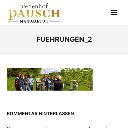
Zum
BIENENHOF
Inhalt
Menü
springen
PAUSCH
Destillerie
–
Imkerei
FUEHRUNGEN_2
–
Essigmanufaktur
KOMMENTAR HINTERLASSEN