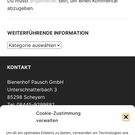
Du musst
angemeldet
sein, um einen Kommentar
abzugeben.
WEITERFÜHRENDE INFORMATION
Weiterführende
Information
KONTAKT
Bienenhof Pausch GmbH
Unterschnatterbach 3
85298 Scheyern
Tel: 08445-9299882
info(at)bienenhof-pausch.de
Cookie-Zustimmung
verwalten
Um dir ein optimales Erlebnis zu bieten, verwenden wir Technologien wie