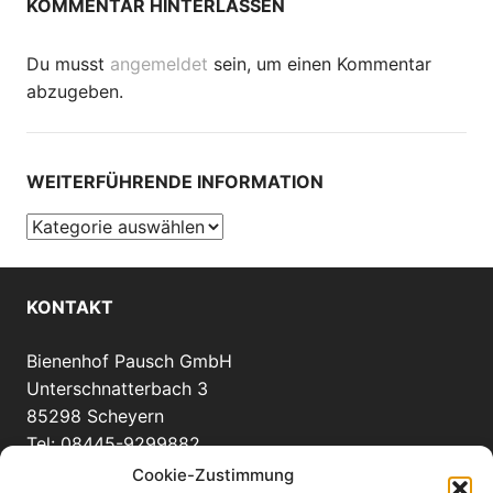
KOMMENTAR HINTERLASSEN
Du musst
angemeldet
sein, um einen Kommentar
abzugeben.
WEITERFÜHRENDE INFORMATION
Weiterführende
Information
KONTAKT
Bienenhof Pausch GmbH
Unterschnatterbach 3
85298 Scheyern
Tel: 08445-9299882
info(at)bienenhof-pausch.de
Cookie-Zustimmung