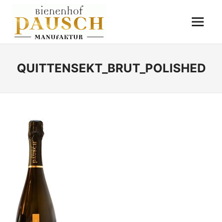
Zum
BIENENHOF
Inhalt
Menü
springen
PAUSCH
Destillerie
–
Imkerei
QUITTENSEKT_BRUT_POLISHED
–
Essigmanufaktur