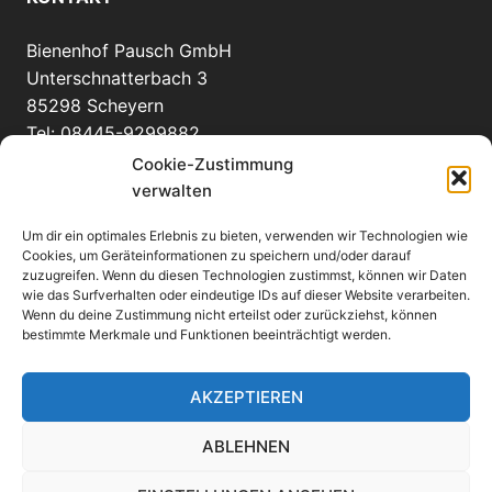
Bienenhof Pausch GmbH
Unterschnatterbach 3
85298 Scheyern
Tel: 08445-9299882
info(at)bienenhof-pausch.de
Cookie-Zustimmung
verwalten
Um dir ein optimales Erlebnis zu bieten, verwenden wir Technologien wie
WEITERE INFORMATIONEN
Cookies, um Geräteinformationen zu speichern und/oder darauf
zuzugreifen. Wenn du diesen Technologien zustimmst, können wir Daten
wie das Surfverhalten oder eindeutige IDs auf dieser Website verarbeiten.
Anfahrt
Wenn du deine Zustimmung nicht erteilst oder zurückziehst, können
eMail an uns
bestimmte Merkmale und Funktionen beeinträchtigt werden.
Links
Impressum
AKZEPTIEREN
Datenschutzerklärung
ABLEHNEN