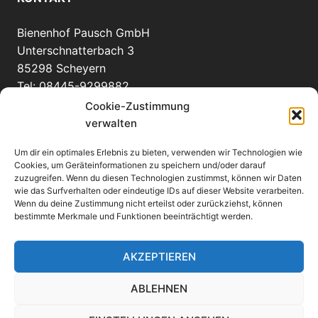
Bienenhof Pausch GmbH
Unterschnatterbach 3
85298 Scheyern
Tel: 08445-9299882
info(at)bienenhof-pausch.de
Cookie-Zustimmung
verwalten
Um dir ein optimales Erlebnis zu bieten, verwenden wir Technologien wie
WEITERE INFORMATIONEN
Cookies, um Geräteinformationen zu speichern und/oder darauf
zuzugreifen. Wenn du diesen Technologien zustimmst, können wir Daten
wie das Surfverhalten oder eindeutige IDs auf dieser Website verarbeiten.
Anfahrt
Wenn du deine Zustimmung nicht erteilst oder zurückziehst, können
eMail an uns
bestimmte Merkmale und Funktionen beeinträchtigt werden.
Links
Impressum
AKZEPTIEREN
Datenschutzerklärung
ABLEHNEN