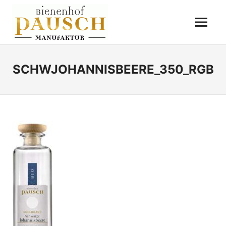
Zum
BIENENHOF
Inhalt
Menü
springen
PAUSCH
Destillerie
–
Imkerei
SCHWJOHANNISBEERE_350_RGB
–
Essigmanufaktur